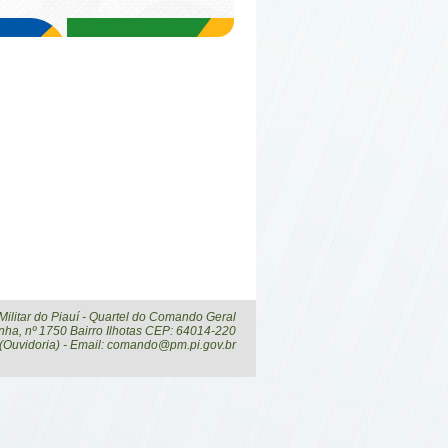
 Militar do Piauí - Quartel do Comando Geral
ha, nº 1750 Bairro Ilhotas CEP: 64014-220
 (Ouvidoria) - Email: comando@pm.pi.gov.br