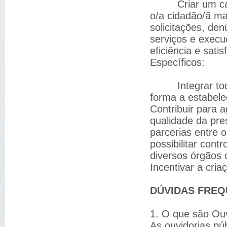
Criar um canal 
o/a cidadão/ã ma
solicitações, de
serviços e execu
eficiência e satis
Específicos:
Integrar todos 
forma a estabele
Contribuir para 
qualidade da pre
parcerias entre 
possibilitar cont
diversos órgãos 
Incentivar a cria
DÚVIDAS FREQ
1. O que são Ouv
As ouvidorias pú