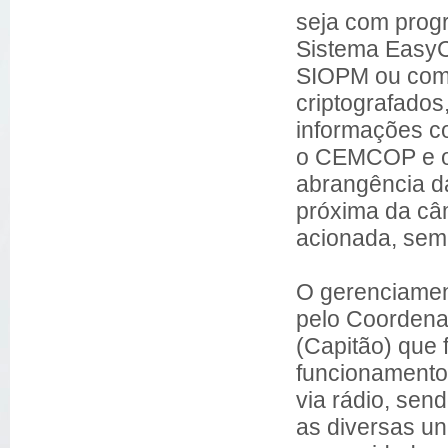
seja com prog
Sistema EasyC
SIOPM ou com 
criptografado
informações co
o CEMCOP e o 
abrangência d
próxima da câm
acionada, sem
O gerenciament
pelo Coordenad
(Capitão) que 
funcionamento
via rádio, sen
as diversas un