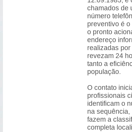
chamados de u
número telefôn
preventivo é o
o pronto acion
endereço info
realizadas por
revezam 24 hor
tanto a eficiên
população.
O contato inici
profissionais c
identificam o 
na sequência, m
fazem a classif
completa loca