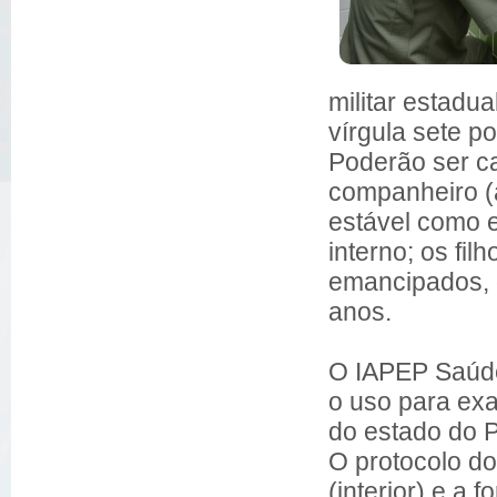
militar estadu
vírgula sete p
Poderão ser c
companheiro (a
estável como e
interno; os filh
emancipados, 
anos.
O IAPEP Saúde
o uso para exa
do estado do P
O protocolo do
(interior) e a