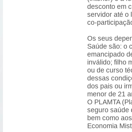
desconto em c
servidor até o
co-participaçã
Os seus depen
Saúde são: o c
emancipado de
inválido; filho
ou de curso t
dessas condiç
dos pais ou i
menor de 21 an
O PLAMTA (Pla
seguro saúde d
bem como aos 
Economia Mist