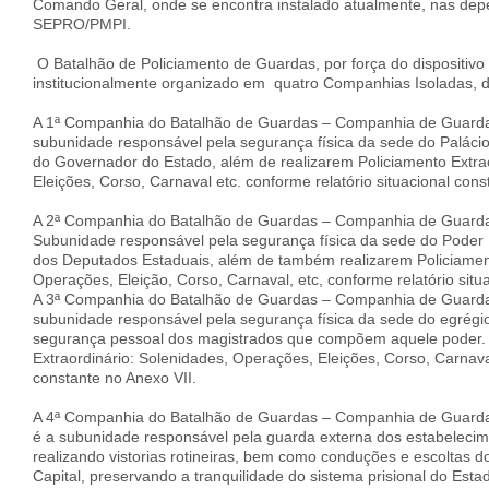
Comando Geral, onde se encontra instalado atualmente, nas dep
SEPRO/PMPI.
O Batalhão de Policiamento de Guardas, por força do dispositivo l
institucionalmente organizado em quatro Companhias Isoladas, dis
A 1ª Companhia do Batalhão de Guardas – Companhia de Guarda
subunidade responsável pela segurança física da sede do Palácio 
do Governador do Estado, além de realizarem Policiamento Extra
Eleições, Corso, Carnaval etc. conforme relatório situacional con
A 2ª Companhia do Batalhão de Guardas – Companhia de Guardas
Subunidade responsável pela segurança física da sede do Poder 
dos Deputados Estaduais, além de também realizarem Policiament
Operações, Eleição, Corso, Carnaval, etc, conforme relatório situ
A 3ª Companhia do Batalhão de Guardas – Companhia de Guardas 
subunidade responsável pela segurança física da sede do egrégio
segurança pessoal dos magistrados que compõem aquele poder. 
Extraordinário: Solenidades, Operações, Eleições, Corso, Carnaval
constante no Anexo VII.
A 4ª Companhia do Batalhão de Guardas – Companhia de Guardas
é a subunidade responsável pela guarda externa dos estabelecime
realizando vistorias rotineiras, bem como conduções e escoltas 
Capital, preservando a tranquilidade do sistema prisional do Esta