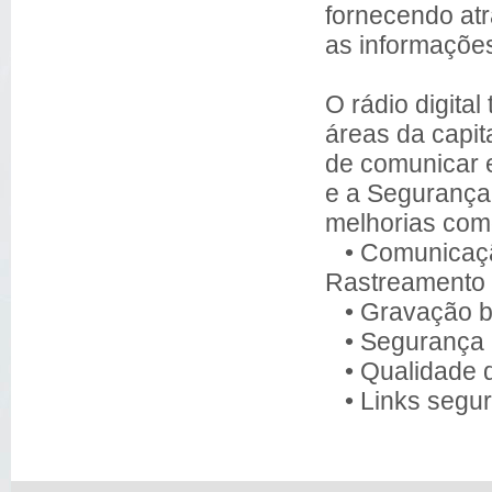
fornecendo atra
as informaçõe
O rádio digita
áreas da capi
de comunicar e
e a Segurança P
melhorias com
• Comunicaçã
Rastreamento 
• Gravação ba
• Segurança n
• Qualidade d
• Links seguro