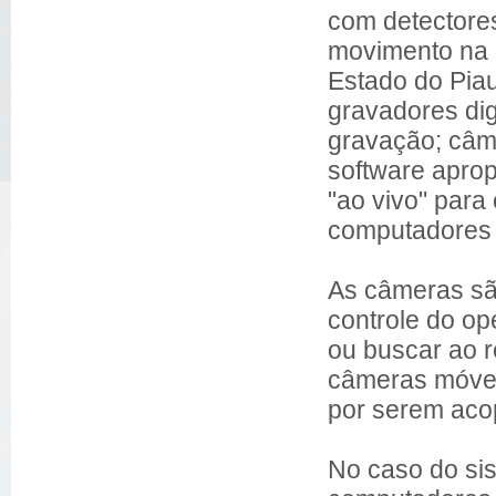
com detectore
movimento na 
Estado do Piau
gravadores digi
gravação; ca
software apro
"ao vivo" para
computadores 
As câmeras s
controle do op
ou buscar ao 
câmeras móv
por serem ac
No caso do si