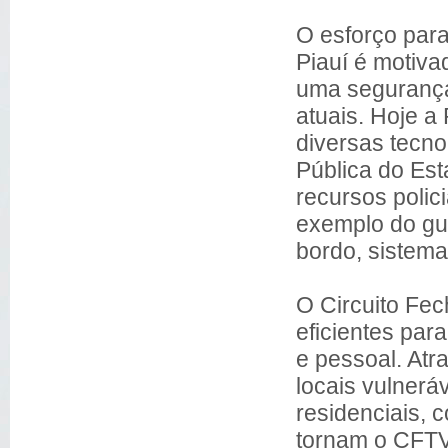
O esforço para 
Piauí é motiva
uma segurança
atuais. Hoje a 
diversas tecn
Pública do Es
recursos polic
exemplo do guar
bordo, sistema
O Circuito Fec
eficientes par
e pessoal. Atra
locais vulnera
residenciais, 
tornam o CFTV 