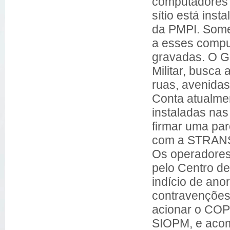
computadores 
sítio está ins
da PMPI. Some
a esses compu
gravadas. O Gua
Militar, busca 
ruas, avenidas 
Conta atualment
instaladas nas
firmar uma par
com a STRANS 
Os operadores
pelo Centro de
indício de ano
contravenções
acionar o COPO
SIOPM, e acomp