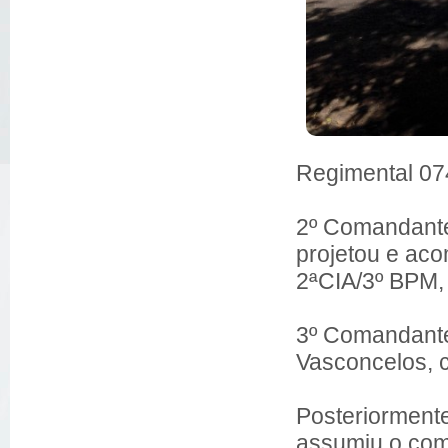
Regimental 07
2º Comandante 
projetou e ac
2ªCIA/3º BPM,
3º Comandante
Vasconcelos, c
Posteriormente
assumiu o co