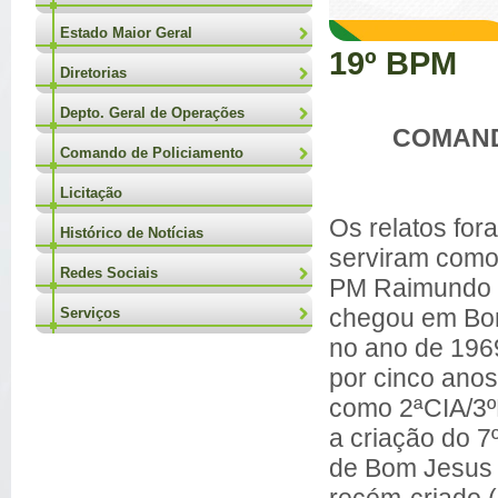
Estado Maior Geral
19º BPM
Diretorias
Depto. Geral de Operações
COMAND
Comando de Policiamento
Licitação
Os relatos for
Histórico de Notícias
serviram como
Redes Sociais
PM Raimundo R
chegou em Bom
Serviços
no ano de 196
por cinco anos
como 2ªCIA/3º
a criação do 
de Bom Jesus 
recém-criado (