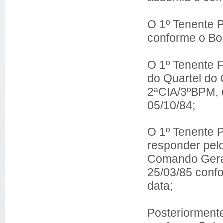
O 1º Tenente 
conforme o Bo
O 1º Tenente F
do Quartel do
2ªCIA/3ºBPM, 
05/10/84;
O 1º Tenente 
responder pel
Comando Geral
25/03/85 conf
data;
Posteriorment