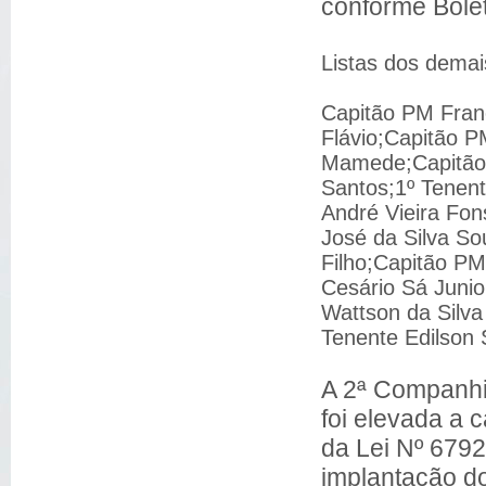
conforme Bole
Listas dos dema
Capitão PM Fran
Flávio;Capitão P
Mamede;Capitão
Santos;1º Tene
André Vieira Fo
José da Silva S
Filho;Capitão P
Cesário Sá Junio
Wattson da Silv
Tenente Edilson 
A 2ª Companhi
foi elevada a c
da Lei Nº 6792
implantação do