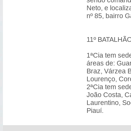
Neto, e local
nº 85, bairro 
COMPA
11º BATALHÃO
1ªCia tem sed
áreas de: Guar
Braz, Várzea B
Lourenço, Cor
2ªCia tem sede
João Costa, Ca
Laurentino, So
Piauí.