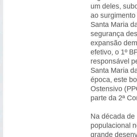
um deles, subo
ao surgimento
Santa Maria da
segurança dest
expansão demo
efetivo, o 1º
responsável p
Santa Maria da
época, este b
Ostensivo (PPO
parte da 2ª C
Na década de 
populacional n
grande desenv