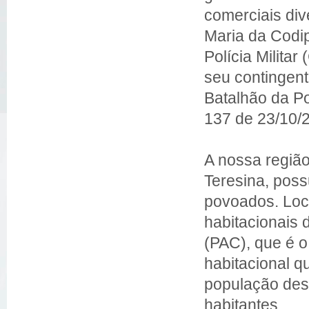
comerciais div
Maria da Codi
Polícia Milita
seu contingente
Batalhão da Po
137 de 23/10/
A nossa regiã
Teresina, pos
povoados. Loc
habitacionais
(PAC), que é 
habitacional 
população dest
habitantes.