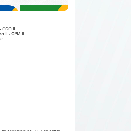
- CGO II
 II - CPM II
ar