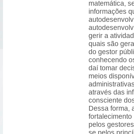
matemática, s
informações q
autodesenvolv
autodesenvolv
gerir a ativida
quais são gera
do gestor púb
conhecendo os 
daí tomar deci
meios disponí
administrativa
através das i
consciente dos
Dessa forma, a
fortalecimento
pelos gestores
se pelos princí