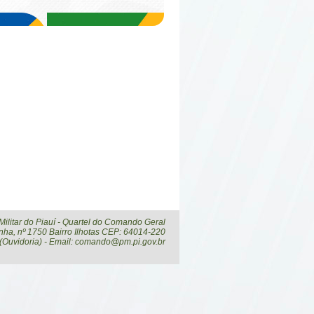
 Militar do Piauí - Quartel do Comando Geral
ha, nº 1750 Bairro Ilhotas CEP: 64014-220
 (Ouvidoria) - Email: comando@pm.pi.gov.br