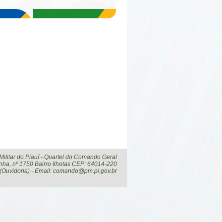
 Militar do Piauí - Quartel do Comando Geral
ha, nº 1750 Bairro Ilhotas CEP: 64014-220
 (Ouvidoria) - Email: comando@pm.pi.gov.br