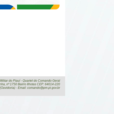
 Militar do Piauí - Quartel do Comando Geral
ha, nº 1750 Bairro Ilhotas CEP: 64014-220
 (Ouvidoria) - Email: comando@pm.pi.gov.br