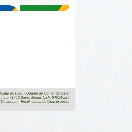
 Militar do Piauí - Quartel do Comando Geral
ha, nº 1750 Bairro Ilhotas CEP: 64014-220
 (Ouvidoria) - Email: comando@pm.pi.gov.br