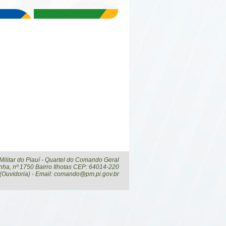
 Militar do Piauí - Quartel do Comando Geral
ha, nº 1750 Bairro Ilhotas CEP: 64014-220
 (Ouvidoria) - Email: comando@pm.pi.gov.br